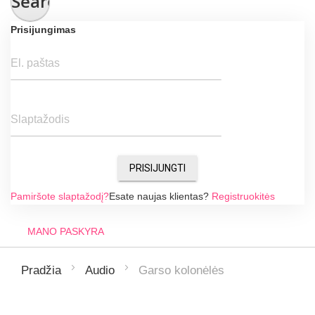
Search
Prisijungimas
El. paštas
Slaptažodis
PRISIJUNGTI
Pamiršote slaptažodį?
Esate naujas klientas?
Registruokitės
MANO PASKYRA
Garso kolonėlės
Pradžia
Audio