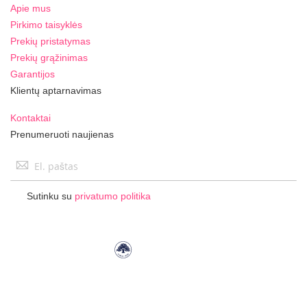
Apie mus
Pirkimo taisyklės
Prekių pristatymas
Prekių grąžinimas
Garantijos
Klientų aptarnavimas
Kontaktai
Prenumeruoti naujienas
Užsisakykite
naujienlaiškį:
Sutinku su
privatumo politika