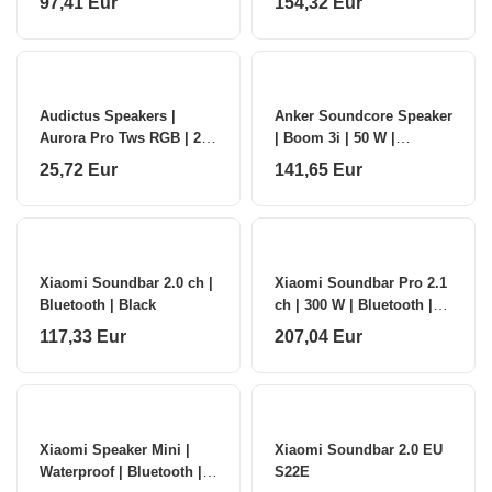
97,41 Eur
154,32 Eur
Wireless connection
Wireless Subwoofer | HT-
SBW310 | 330 W | Blue
Audictus Speakers |
Anker Soundcore Speaker
Aurora Pro Tws RGB | 20
| Boom 3i | 50 W |
W | Waterproof |
Waterproof | Bluetooth |
25,72 Eur
141,65 Eur
Bluetooth | Black |
Green | Portable |
Wireless connection
Wireless conn
Xiaomi Soundbar 2.0 ch |
Xiaomi Soundbar Pro 2.1
Bluetooth | Black
ch | 300 W | Bluetooth |
Black | Wireless
117,33 Eur
207,04 Eur
connection
Xiaomi Speaker Mini |
Xiaomi Soundbar 2.0 EU
Waterproof | Bluetooth |
S22E