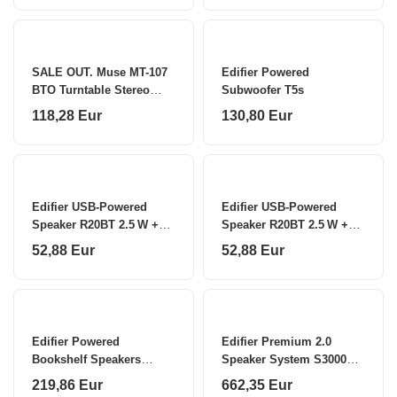
SALE OUT. Muse MT-107
Edifier Powered
BTO Turntable Stereo
Subwoofer T5s
System, Black/Brown
118,28 Eur
130,80 Eur
Muse Turntable Stereo
System with Bluetooth
Out MT-107 BTO
Edifier USB-Powered
Edifier USB-Powered
Speaker R20BT 2.5 W +
Speaker R20BT 2.5 W +
2.5 W
2.5 W
52,88 Eur
52,88 Eur
Edifier Powered
Edifier Premium 2.0
Bookshelf Speakers
Speaker System S3000MK
R2750DB MKII 144 W
II Bluetooth
219,86 Eur
662,35 Eur