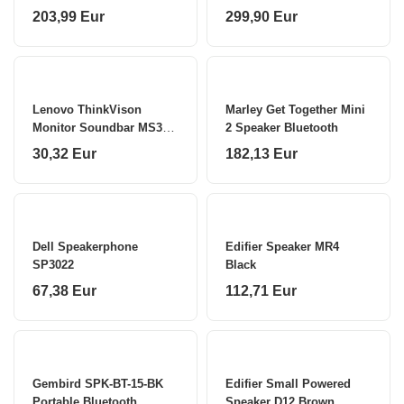
Bluetooth 24Wx2 + 36Wx2
203,99 Eur
299,90 Eur
(DRC On) W 4 Ω
Lenovo ThinkVison
Marley Get Together Mini
Monitor Soundbar MS30
2 Speaker Bluetooth
(S) 4 Ω
30,32 Eur
182,13 Eur
Dell Speakerphone
Edifier Speaker MR4
SP3022
Black
67,38 Eur
112,71 Eur
Gembird SPK-BT-15-BK
Edifier Small Powered
Portable Bluetooth
Speaker D12 Brown