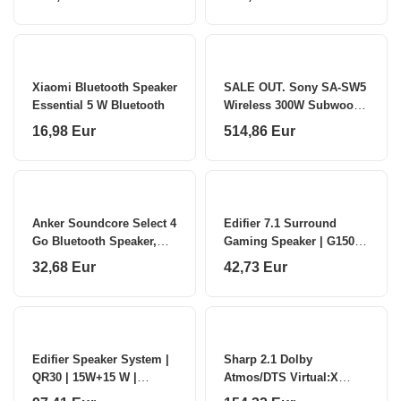
Xiaomi Bluetooth Speaker
SALE OUT. Sony SA-SW5
Essential 5 W Bluetooth
Wireless 300W Subwoofer
for HT-A9/A7000 Sony
16,98 Eur
514,86 Eur
Speaker Subwoofer for
HT-A9/A7000
Anker Soundcore Select 4
Edifier 7.1 Surround
Go Bluetooth Speaker,
Gaming Speaker | G1500
5W, Golden Anker
BAR | Bluetooth | White |
32,68 Eur
42,73 Eur
Soundcore
Wireless connection
Edifier Speaker System |
Sharp 2.1 Dolby
QR30 | 15W+15 W |
Atmos/DTS Virtual:X
Bluetooth | Black |
Soundbar with Slim