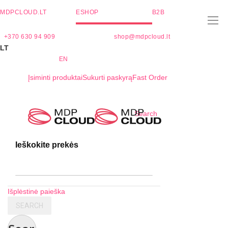
MDPCLOUD.LT
ESHOP
B2B
+370 630 94 909
shop@mdpcloud.lt
LT
EN
Įsiminti produktai
Sukurti paskyrą
Fast Order
Skip
Search
to
Content
Ieškokite prekės
Išplėstinė paieška
SEARCH