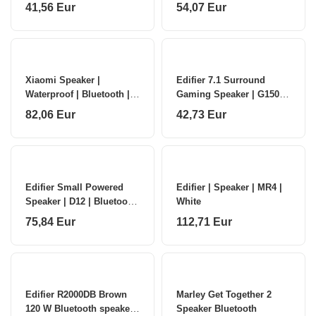
NFC features | Portable |
41,56 Eur
54,07 Eur
Wireless connection
Xiaomi Speaker |
Edifier 7.1 Surround
Waterproof | Bluetooth |
Gaming Speaker | G1500
NFC features | Portable |
BAR | 2.5 W + 2.5 W |
82,06 Eur
42,73 Eur
Wireless connection
Bluetooth | Black |
Wireless conne
Edifier Small Powered
Edifier | Speaker | MR4 |
Speaker | D12 | Bluetooth
White
| White | Wireless
75,84 Eur
112,71 Eur
connection
Edifier R2000DB Brown
Marley Get Together 2
120 W Bluetooth speaker
Speaker Bluetooth