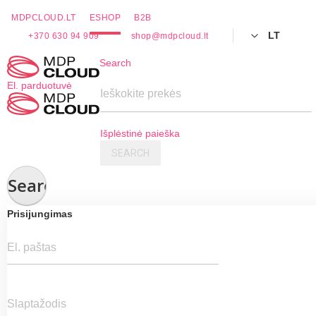
MDPCLOUD.LT
ESHOP
B2B
LT
+370 630 94 909
shop@mdpcloud.lt
Skip
Search
to
El. parduotuvė
Content
Ieškokite prekės
Išplėstinė paieška
SEARCH
Search
Prisijungimas
El. paštas
Slaptažodis