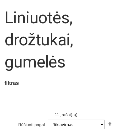
Liniuotės,
drožtukai,
gumelės
filtras
11
Įrašai(-ų)
Set
Rūšiuoti pagal
Descendi