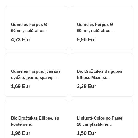
Direction
Gumelės Forpus Ø
Gumelės Forpus Ø
60mm, natūralios
60mm, natūralios
spalvos, 500 g, 60%
spalvos, 1kg , 60%
4,73 Eur
9,96 Eur
kaučiukas
kaučiukas
Gumelės Forpus, įvairaus
Bic Drožtukas dvigubas
dydžio, įvairių spalvų,
Ellipse Maxi, su
100g
konteineriu 1 vnt.
1,69 Eur
2,38 Eur
Bic Drožtukas Ellipse, su
Liniuotė Colorino Pastel
konteineriu
20 cm plastikinė
pastelinių spalvų
1,96 Eur
1,50 Eur