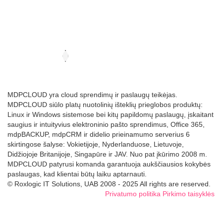
MDPCLOUD yra cloud sprendimų ir paslaugų teikėjas.
MDPCLOUD siūlo platų nuotolinių išteklių prieglobos produktų:
Linux ir Windows sistemose bei kitų papildomų paslaugų, įskaitant
saugius ir intuityvius elektroninio pašto sprendimus, Office 365,
mdpBACKUP, mdpCRM ir didelio prieinamumo serverius 6
skirtingose šalyse: Vokietijoje, Nyderlanduose, Lietuvoje,
Didžiojoje Britanijoje, Singapūre ir JAV. Nuo pat įkūrimo 2008 m.
MDPCLOUD patyrusi komanda garantuoja aukščiausios kokybės
paslaugas, kad klientai būtų laiku aptarnauti.
© Roxlogic IT Solutions, UAB 2008 - 2025 All rights are reserved.
Privatumo politika
Pirkimo taisyklės