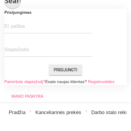
Search
Prisijungimas
El. paštas
Slaptažodis
PRISIJUNGTI
Pamiršote slaptažodį?
Esate naujas klientas?
Registruokitės
MANO PASKYRA
Pradžia
Kanceliarinės prekės
Darbo stalo reik