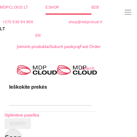
MDPCLOUD.LT
ESHOP
B2B
+370 630 94 909
shop@mdpcloud.lt
LT
EN
Įsiminti produktai
Sukurti paskyrą
Fast Order
Skip
Search
to
Content
Ieškokite prekės
Išplėstinė paieška
SEARCH