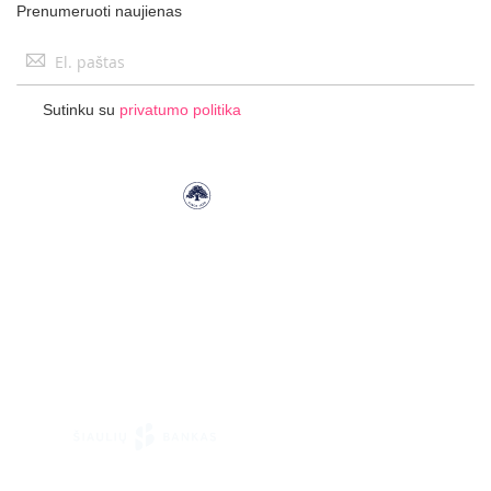
Prenumeruoti naujienas
Užsisakykite
naujienlaiškį:
Sutinku su
privatumo politika