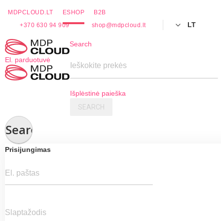
MDPCLOUD.LT
ESHOP
B2B
LT
+370 630 94 909
shop@mdpcloud.lt
Skip
Search
to
El. parduotuvė
Content
Ieškokite prekės
Išplėstinė paieška
SEARCH
Search
Prisijungimas
El. paštas
Slaptažodis