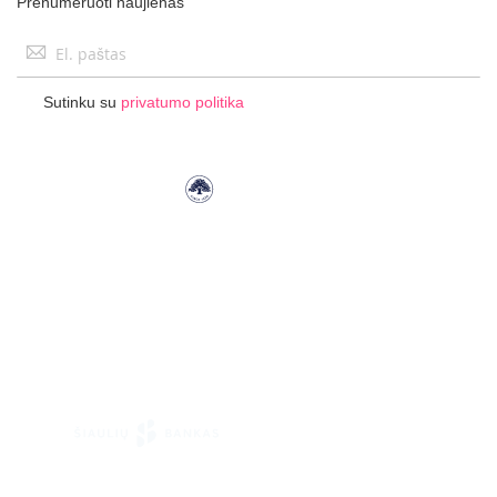
Prenumeruoti naujienas
Užsisakykite
naujienlaiškį:
Sutinku su
privatumo politika