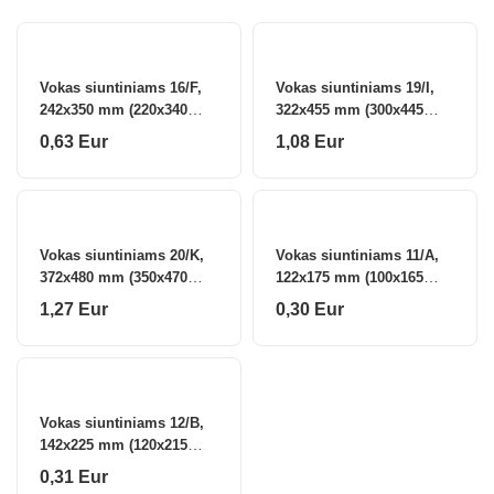
Direction
Vokas siuntiniams 16/F,
Vokas siuntiniams 19/I,
242x350 mm (220x340
322x455 mm (300x445
mm), baltas (1)
mm), baltas (1)
0,63 Eur
1,08 Eur
Vokas siuntiniams 20/K,
Vokas siuntiniams 11/A,
372x480 mm (350x470
122x175 mm (100x165
mm), baltas (1)
mm), baltas (1) 0721-201
1,27 Eur
0,30 Eur
Vokas siuntiniams 12/B,
142x225 mm (120x215
mm), baltas (1) 0721-202
0,31 Eur