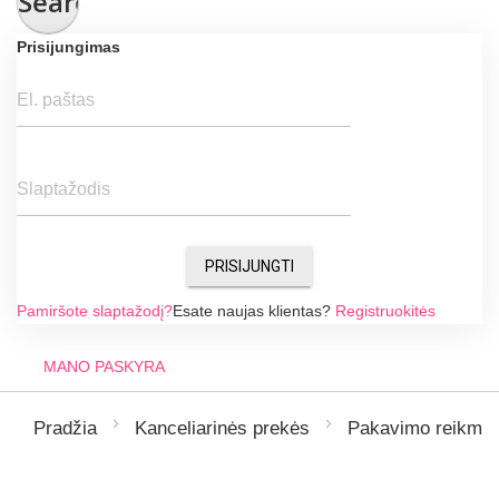
Search
Prisijungimas
El. paštas
Slaptažodis
PRISIJUNGTI
Pamiršote slaptažodį?
Esate naujas klientas?
Registruokitės
MANO PASKYRA
Pradžia
Kanceliarinės prekės
Pakavimo reikme