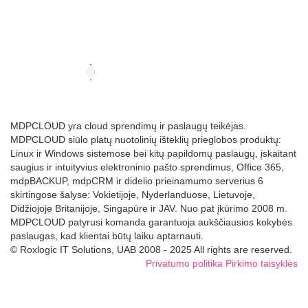
MDPCLOUD yra cloud sprendimų ir paslaugų teikėjas.
MDPCLOUD siūlo platų nuotolinių išteklių prieglobos produktų:
Linux ir Windows sistemose bei kitų papildomų paslaugų, įskaitant
saugius ir intuityvius elektroninio pašto sprendimus, Office 365,
mdpBACKUP, mdpCRM ir didelio prieinamumo serverius 6
skirtingose šalyse: Vokietijoje, Nyderlanduose, Lietuvoje,
Didžiojoje Britanijoje, Singapūre ir JAV. Nuo pat įkūrimo 2008 m.
MDPCLOUD patyrusi komanda garantuoja aukščiausios kokybės
paslaugas, kad klientai būtų laiku aptarnauti.
© Roxlogic IT Solutions, UAB 2008 - 2025 All rights are reserved.
Privatumo politika
Pirkimo taisyklės