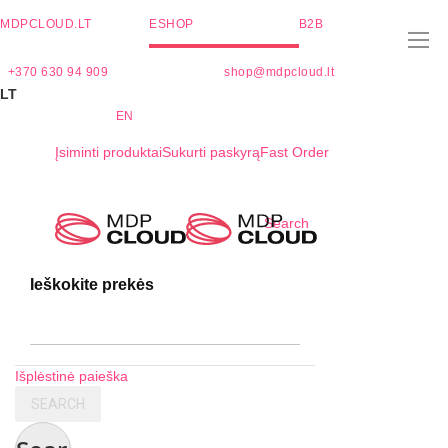
MDPCLOUD.LT
ESHOP
B2B
+370 630 94 909
shop@mdpcloud.lt
LT
EN
Įsiminti produktai
Sukurti paskyrą
Fast Order
Skip
Search
to
Content
Ieškokite prekės
Išplėstinė paieška
SEARCH