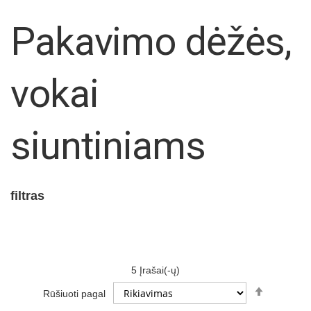
Pakavimo dėžės,
vokai
siuntiniams
filtras
5
Įrašai(-ų)
Set
Rūšiuoti pagal
Descendi