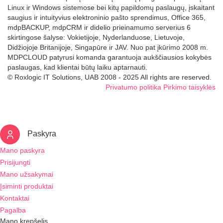
Linux ir Windows sistemose bei kitų papildomų paslaugų, įskaitant
saugius ir intuityvius elektroninio pašto sprendimus, Office 365,
mdpBACKUP, mdpCRM ir didelio prieinamumo serverius 6
skirtingose šalyse: Vokietijoje, Nyderlanduose, Lietuvoje,
Didžiojoje Britanijoje, Singapūre ir JAV. Nuo pat įkūrimo 2008 m.
MDPCLOUD patyrusi komanda garantuoja aukščiausios kokybės
paslaugas, kad klientai būtų laiku aptarnauti.
© Roxlogic IT Solutions, UAB 2008 - 2025 All rights are reserved.
Privatumo politika
Pirkimo taisyklės
Paskyra
Mano paskyra
Prisijungti
Mano užsakymai
Įsiminti produktai
Kontaktai
Pagalba
Mano krepšelis