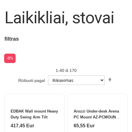
Laikikliai, stovai
filtras
-5%
-5%
-9%
-9%
1
-
40
iš
170
Set
Rūšiuoti pagal
Descendi
Direction
EDBAK Wall mount Heavy
Arozzi Under-desk Arena
Duty Swing Arm Tilt
PC Mount AZ-PCMOUNT-
FST
417,45 Eur
65,55 Eur