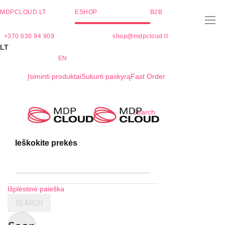
MDPCLOUD.LT
ESHOP
B2B
+370 630 94 909
shop@mdpcloud.lt
LT
EN
Įsiminti produktai
Sukurti paskyrą
Fast Order
Skip
Search
to
Content
Ieškokite prekės
Išplėstinė paieška
SEARCH