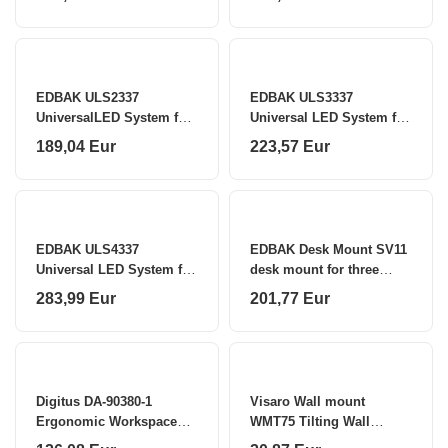
EDBAK ULS2337
EDBAK ULS3337
UniversalLED System for
Universal LED System for
2 cabinets 600 x 337.5
3 cabinets 600 x 337.5
189,04 Eur
223,57 Eur
Black
Black
EDBAK ULS4337
EDBAK Desk Mount SV11
Universal LED System for
desk mount for three
4 cabinets 600 x 337.5
monitors Height
283,99 Eur
201,77 Eur
Black
adjustment, tilt
Digitus DA-90380-1
Visaro Wall mount
Ergonomic Workspace
WMT75 Tilting Wall
Riser
Mount for TV 43-75 "