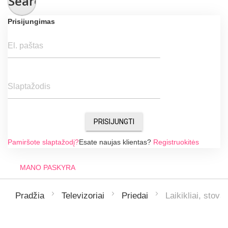
Search
Prisijungimas
El. paštas
Slaptažodis
PRISIJUNGTI
Pamiršote slaptažodį?
Esate naujas klientas?
Registruokitės
MANO PASKYRA
Laikikliai, stovai
Pradžia
Televizoriai
Priedai