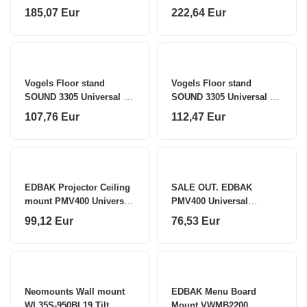
40-75" - tiltable - lockable
40-70" - full motion -
185,07 Eur
222,64 Eur
- diam. 25-100 cm
diam. 25-100 cm
Neomounts
Neomounts
Vogels Floor stand
Vogels Floor stand
SOUND 3305 Universal L
SOUND 3305 Universal L
Speaker Stand
Speaker Stand
107,76 Eur
112,47 Eur
EDBAK Projector Ceiling
SALE OUT. EDBAK
mount PMV400 Universal
PMV400 Universal
Horizontal adjustment
Projector Ceiling Mount
99,12 Eur
76,53 Eur
SALE OUT. EDBAK
Projector Ceiling mount
PMV400 Universal
Neomounts Wall mount
EDBAK Menu Board
WL35S-950BL19 Tilt,
Mount VWMB2200