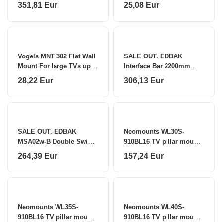
Frame Height adjustment
to 80 inch (203 cm)/65
351,81 Eur
25,08 Eur
inch (165 cm) Vogels
Vogels MNT 302 Flat Wall
SALE OUT. EDBAK
Mount For large TVs up
Interface Bar 2200mm
to 80 inch (203 cm)/65
EDBAK Menu Board
28,22 Eur
306,13 Eur
inch (165 cm) Vogels
Mount VWMB2200
Maximum weight
(capacity) 200 kg
SALE OUT. EDBAK
Neomounts WL30S-
MSA02w-B Double Swing
910BL16 TV pillar mount
Arm Wall Mount for 10-
40-75" - fixed - lockable -
264,39 Eur
157,24 Eur
29" Screens, White
diam. 25-100 cm
EDBAK Wall mount
Neomounts
MSA02w-B
Neomounts WL35S-
Neomounts WL40S-
910BL16 TV pillar mount
910BL16 TV pillar mount