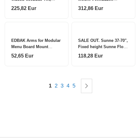
Height adjustment, Width
Maximum weight
225,82 Eur
312,86 Eur
adjustment, Rotate
(capacity) 200 kg Black
EDBAK Arms for Modular
SALE OUT. Sunne 37-70",
Menu Board Mount
Fixed height Sunne Floor
VWM.ARMS Maximum
stand S112
52,65 Eur
118,28 Eur
weight (capacity) 40 kg
multifunctional Mobile TV
Black
cart
Page
You're currently reading page
Page
Page
Page
Page
Page
Kitas
1
2
3
4
5