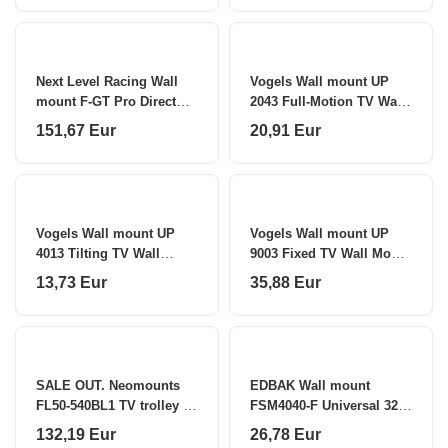
Next Level Racing Wall
Vogels Wall mount UP
mount F-GT Pro Direct
2043 Full-Motion TV Wall
Monitor Mount 2.0 27-49 "
Mount S 19-43 "
151,67 Eur
20,91 Eur
Vogels Wall mount UP
Vogels Wall mount UP
4013 Tilting TV Wall
9003 Fixed TV Wall Mount
Mount M 32-65 "
XL 55-120 "
13,73 Eur
35,88 Eur
SALE OUT. Neomounts
EDBAK Wall mount
FL50-540BL1 TV trolley -
FSM4040-F Universal 32-
37-70" - max 50 kg -
75 "
132,19 Eur
26,78 Eur
manual h 128,5-145 cm -