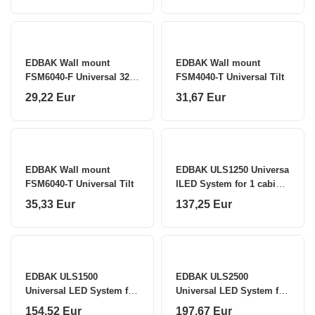
VESA 100x100-600x400 -
black Neomounts Floor
stand FL50-540BL1 TV
trolley
EDBAK Wall mount
EDBAK Wall mount
FSM6040-F Universal 32-
FSM4040-T Universal Tilt
75 "
29,22 Eur
31,67 Eur
EDBAK Wall mount
EDBAK ULS1250 Universa
FSM6040-T Universal Tilt
lLED System for 1 cabinet
250mm Black
35,33 Eur
137,25 Eur
EDBAK ULS1500
EDBAK ULS2500
Universal LED System for
Universal LED System for
1 cabinet 500mm Black
2 cabinets 500mm Black
154,52 Eur
197,67 Eur