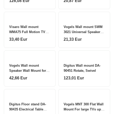
126,08 Eur
20,87 Eur
Visaro Wall mount
Vogels Wall mount SWM
WMA75 Full Motion TV
3021 Universal Speaker
Mount Maximum weight
Wall Mount Tilt, rotate
33,40 Eur
21,33 Eur
(capacity) 30 kg
Vogels Wall mount
Digitus Wall mount DA-
Speaker Wall Mount for
90451 Rotate, Swivel
Sonos Era 300 Tilt, rotate
42,66 Eur
123,01 Eur
Digitus Floor stand DA-
Vogels MNT 300 Flat Wall
90435 Electrical Table
Mount For large TVs up