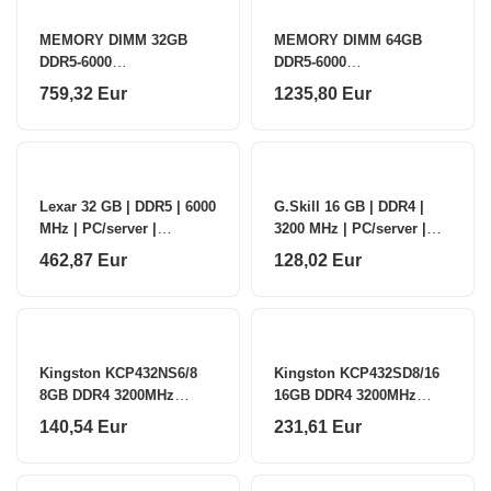
MEMORY DIMM 32GB
MEMORY DIMM 64GB
DDR5-6000
DDR5-6000
K2/6000J3040F16GX2-
K2/6000J3636F32GX2-
759,32 Eur
1235,80 Eur
RS5K G.SKILL
RS5K G.SKILL
Lexar 32 GB | DDR5 | 6000
G.Skill 16 GB | DDR4 |
MHz | PC/server |
3200 MHz | PC/server |
Registered No | ECC No
Registered No | ECC No
462,87 Eur
128,02 Eur
Kingston KCP432NS6/8
Kingston KCP432SD8/16
8GB DDR4 3200MHz
16GB DDR4 3200MHz
Single Rank Module |
SODIMM | Kingston
140,54 Eur
231,61 Eur
Kingston