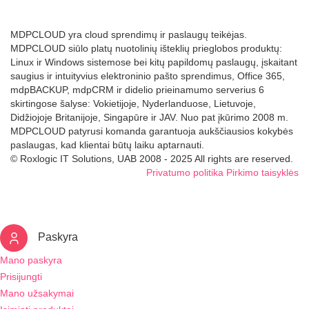
MDPCLOUD yra cloud sprendimų ir paslaugų teikėjas.
MDPCLOUD siūlo platų nuotolinių išteklių prieglobos produktų:
Linux ir Windows sistemose bei kitų papildomų paslaugų, įskaitant
saugius ir intuityvius elektroninio pašto sprendimus, Office 365,
mdpBACKUP, mdpCRM ir didelio prieinamumo serverius 6
skirtingose šalyse: Vokietijoje, Nyderlanduose, Lietuvoje,
Didžiojoje Britanijoje, Singapūre ir JAV. Nuo pat įkūrimo 2008 m.
MDPCLOUD patyrusi komanda garantuoja aukščiausios kokybės
paslaugas, kad klientai būtų laiku aptarnauti.
© Roxlogic IT Solutions, UAB 2008 - 2025 All rights are reserved.
Privatumo politika
Pirkimo taisyklės
Paskyra
Mano paskyra
Prisijungti
Mano užsakymai