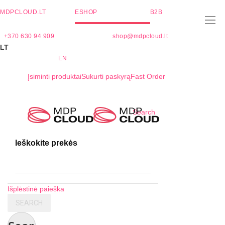
MDPCLOUD.LT
ESHOP
B2B
+370 630 94 909
shop@mdpcloud.lt
LT
EN
Įsiminti produktai
Sukurti paskyrą
Fast Order
Skip
Search
to
Content
Ieškokite prekės
Išplėstinė paieška
SEARCH