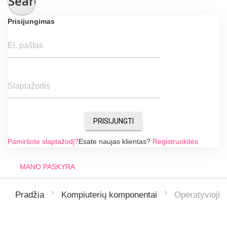
Search
Prisijungimas
El. paštas
Slaptažodis
PRISIJUNGTI
Pamiršote slaptažodį?
Esate naujas klientas?
Registruokitės
MANO PASKYRA
Operatyvioji 
Pradžia
Kompiuterių komponentai