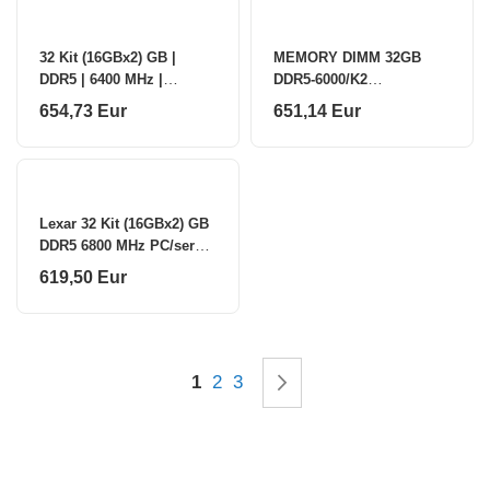
32 Kit (16GBx2) GB |
MEMORY DIMM 32GB
DDR5 | 6400 MHz |
DDR5-6000/K2
PC/server | Registered No
KF560C30BBEAK2-32
654,73 Eur
651,14 Eur
| ECC No
KINGSTON
Lexar 32 Kit (16GBx2) GB
DDR5 6800 MHz PC/server
Registered No ECC No
619,50 Eur
Page
You're currently reading page
Page
Page
Page
Kitas
1
2
3