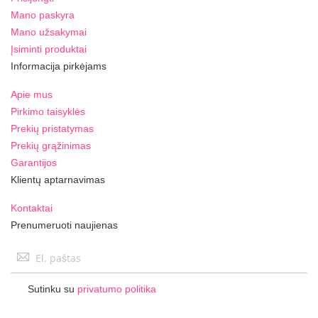
Mano paskyra
Mano užsakymai
Įsiminti produktai
Informacija pirkėjams
Apie mus
Pirkimo taisyklės
Prekių pristatymas
Prekių grąžinimas
Garantijos
Klientų aptarnavimas
Kontaktai
Prenumeruoti naujienas
Užsisakykite
naujienlaiškį:
Sutinku su
privatumo politika