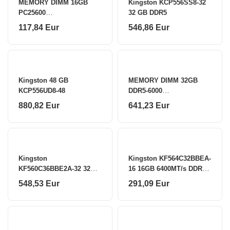
MEMORY DIMM 16GB
Kingston KCP556SS8-32
PC25600
32 GB DDR5
DDR4/LD4U16G32C22ST-
117,84 Eur
546,86 Eur
BGS LEXAR
Kingston 48 GB
MEMORY DIMM 32GB
KCP556UD8-48
DDR5-6000
K2/6000J3636F16GX2-
880,82 Eur
641,23 Eur
TZ5RW G.SKILL
Kingston
Kingston KF564C32BBEA-
KF560C36BBE2A-32 32
16 16GB 6400MT/s DDR5
GB
CL32 DIMM FURY Beast
548,53 Eur
291,09 Eur
Black RGB EXPO
Kingston