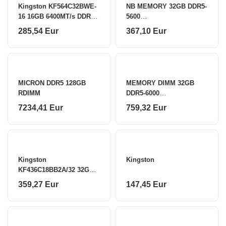
Kingston KF564C32BWE-
NB MEMORY 32GB DDR5-
16 16GB 6400MT/s DDR5
5600
CL32 DIMM FURY Beast
SO/LD5S32G56C46ST-
285,54 Eur
367,10 Eur
White EXPO Kingston
BGS LEXAR
MICRON DDR5 128GB
MEMORY DIMM 32GB
RDIMM
DDR5-6000
K2/6000J3040F16GX2-
7234,41 Eur
759,32 Eur
RS5W G.SKILL
Kingston
Kingston
KF436C18BB2A/32 32GB
3600MT/s DDR4 CL18
359,27 Eur
147,45 Eur
DIMM FURY Beast RGB
Kingston