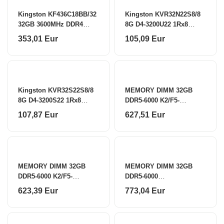
Kingston KF436C18BB/32
Kingston KVR32N22S8/8
32GB 3600MHz DDR4
8G D4-3200U22 1Rx8
CL18 DIMM FURY Beast
UDIMM | Kingston
353,01 Eur
105,09 Eur
Black | Kingston
Kingston KVR32S22S8/8
MEMORY DIMM 32GB
8G D4-3200S22 1Rx8
DDR5-6000 K2/F5-
SODIMM | Kingston
6000J3636F16GX2RS5K
107,87 Eur
627,51 Eur
G.SKILL
MEMORY DIMM 32GB
MEMORY DIMM 32GB
DDR5-6000 K2/F5-
DDR5-6000
6000J3636F16GX2-IS
K2/6000J3038F16GX2-
623,39 Eur
773,04 Eur
G.SKILL
TZ5N G.SKILL