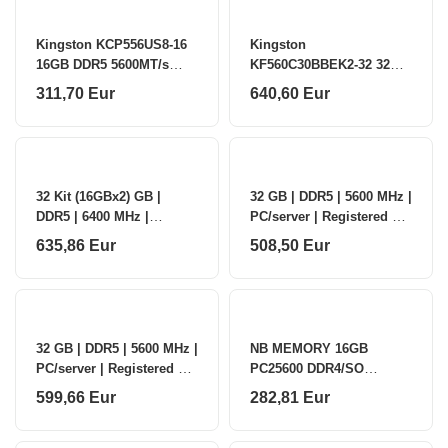
Kingston KCP556US8-16
Kingston
16GB DDR5 5600MT/s
KF560C30BBEK2-32 32GB
Module | Kingston
6000MT/s DDR5 CL30
311,70 Eur
640,60 Eur
DIMM (Kit of 2) FURY
Beast Black EXPO |
Kingston
32 Kit (16GBx2) GB |
32 GB | DDR5 | 5600 MHz |
DDR5 | 6400 MHz |
PC/server | Registered No
PC/server | Registered No
| ECC No
635,86 Eur
508,50 Eur
| ECC No
32 GB | DDR5 | 5600 MHz |
NB MEMORY 16GB
PC/server | Registered No
PC25600 DDR4/SO
| ECC No
KF432S20IB/16
599,66 Eur
282,81 Eur
KINGSTON