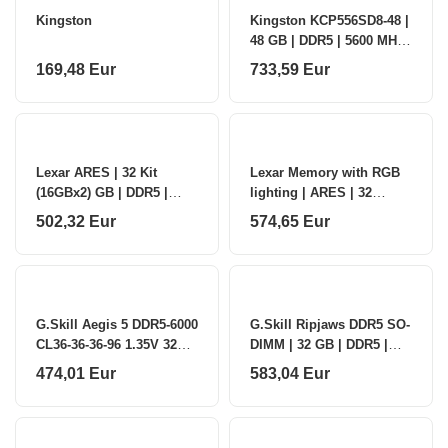
Kingston
Kingston KCP556SD8-48 |
48 GB | DDR5 | 5600 MHz |
PC/server | Registered No
169,48 Eur
733,59 Eur
| ECC No
Lexar ARES | 32 Kit
Lexar Memory with RGB
(16GBx2) GB | DDR5 |
lighting | ARES | 32
6000 MHz | PC/server |
(2x16GB) GB | DDR5 |
502,32 Eur
574,65 Eur
Registered No | ECC No
6000 MHz | PC/server |
Registered No
G.Skill Aegis 5 DDR5-6000
G.Skill Ripjaws DDR5 SO-
CL36-36-36-96 1.35V 32GB
DIMM | 32 GB | DDR5 |
(1x32GB) Intel XMP / AMD
5600 MHz | PC/server |
474,01 Eur
583,04 Eur
EXPO | G.Skill
Registered No | ECC No