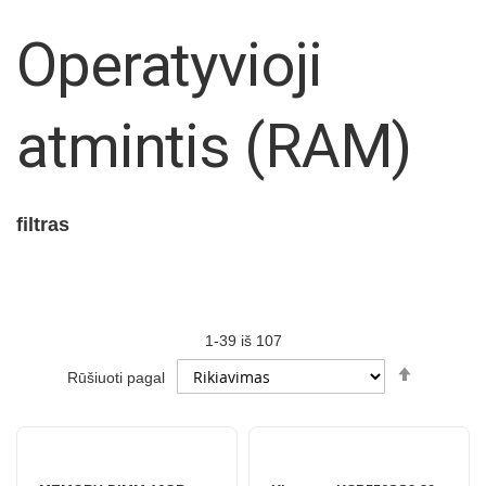
Operatyvioji
atmintis (RAM)
filtras
1
-
39
iš
107
Set
Rūšiuoti pagal
Descendi
Direction