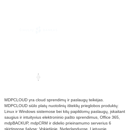
MDPCLOUD yra cloud sprendimų ir paslaugų teikėjas.
MDPCLOUD siūlo platų nuotolinių išteklių prieglobos produktų:
Linux ir Windows sistemose bei kitų papildomų paslaugų, įskaitant
saugius ir intuityvius elektroninio pašto sprendimus, Office 365,
mdpBACKUP, mdpCRM ir didelio prieinamumo serverius 6
skirtingose šalyse: Vokietijoje, Nyderlanduose, Lietuvoje,