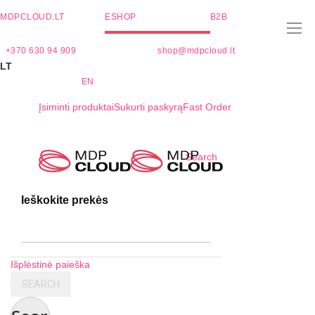
MDPCLOUD.LT
ESHOP
B2B
+370 630 94 909
shop@mdpcloud.lt
LT
EN
Įsiminti produktai
Sukurti paskyrą
Fast Order
Skip
Search
to
Content
Ieškokite prekės
Išplėstinė paieška
SEARCH