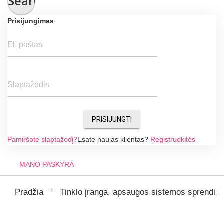
Search
Prisijungimas
El. paštas
Slaptažodis
PRISIJUNGTI
Pamiršote slaptažodį?
Esate naujas klientas?
Registruokitės
MANO PASKYRA
Pradžia
Tinklo įranga, apsaugos sistemos sprendim