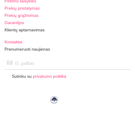
Pirkimo taisyklės
Prekių pristatymas
Prekių grąžinimas
Garantijos
Klientų aptarnavimas
Kontaktai
Prenumeruoti naujienas
Užsisakykite
naujienlaiškį:
Sutinku su
privatumo politika