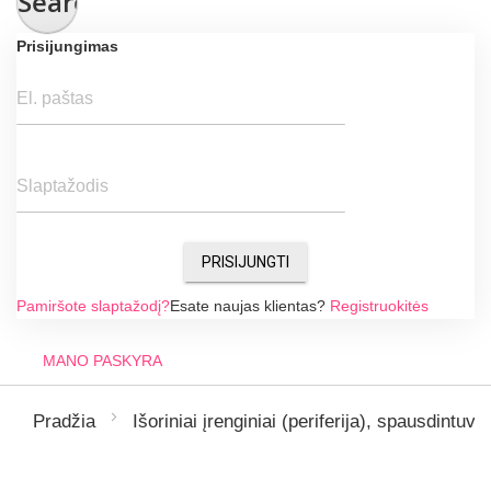
Search
Prisijungimas
El. paštas
Slaptažodis
PRISIJUNGTI
Pamiršote slaptažodį?
Esate naujas klientas?
Registruokitės
MANO PASKYRA
Pradžia
Išoriniai įrenginiai (periferija), spausdintuvai