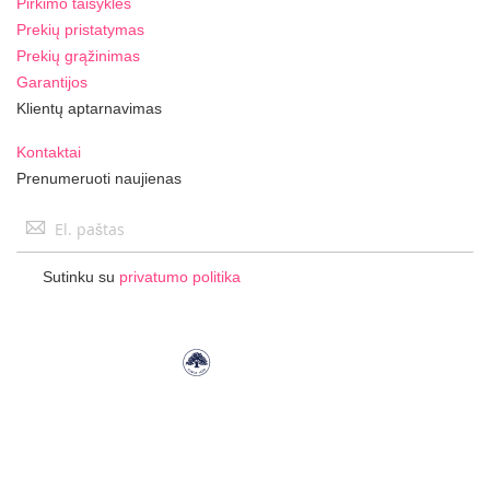
Pirkimo taisyklės
Prekių pristatymas
Prekių grąžinimas
Garantijos
Klientų aptarnavimas
Kontaktai
Prenumeruoti naujienas
Užsisakykite
naujienlaiškį:
Sutinku su
privatumo politika