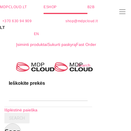
MDPCLOUD.LT
ESHOP
B2B
+370 630 94 909
shop@mdpcloud.lt
LT
EN
Įsiminti produktai
Sukurti paskyrą
Fast Order
Skip
Search
to
Content
Ieškokite prekės
Išplėstinė paieška
SEARCH