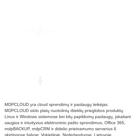
MDPCLOUD yra cloud sprendimų ir paslaugų teikėjas.
MDPCLOUD siūlo platų nuotolinių išteklių prieglobos produktų:
Linux ir Windows sistemose bei kitų papildomų paslaugų, įskaitant
saugius ir intuityvius elektroninio pašto sprendimus, Office 365,
mdpBACKUP, mdpCRM ir didelio prieinamumo serverius 6
skirtingose šalyse: Vokietijoje, Nyderlanduose, Lietuvoje,