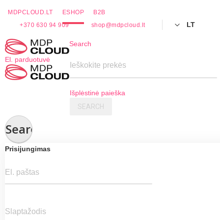
MDPCLOUD.LT
ESHOP
B2B
LT
+370 630 94 909
shop@mdpcloud.lt
Skip
Search
to
El. parduotuvė
Content
Ieškokite prekės
Išplėstinė paieška
SEARCH
Search
Prisijungimas
El. paštas
Slaptažodis