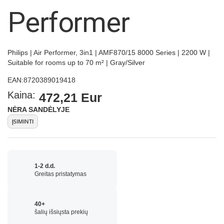
images
Performer
gallery
Philips | Air Performer, 3in1 | AMF870/15 8000 Series | 2200 W |
Suitable for rooms up to 70 m² | Gray/Silver
EAN:
8720389019418
Kaina:
472,21 Eur
NĖRA SANDĖLYJE
ĮSIMINTI
1-2 d.d.
Greitas pristatymas
40+
šalių išsiųsta prekių