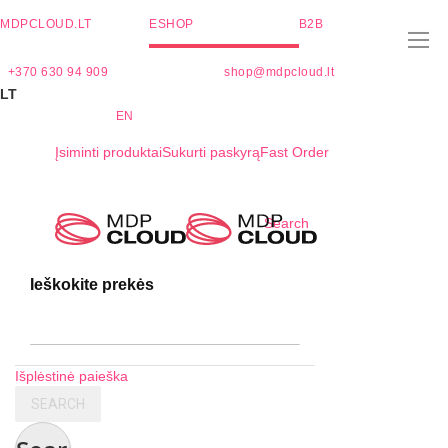
MDPCLOUD.LT
ESHOP
B2B
+370 630 94 909
shop@mdpcloud.lt
LT
EN
Įsiminti produktai
Sukurti paskyrą
Fast Order
Skip
Search
to
Content
Ieškokite prekės
Išplėstinė paieška
SEARCH