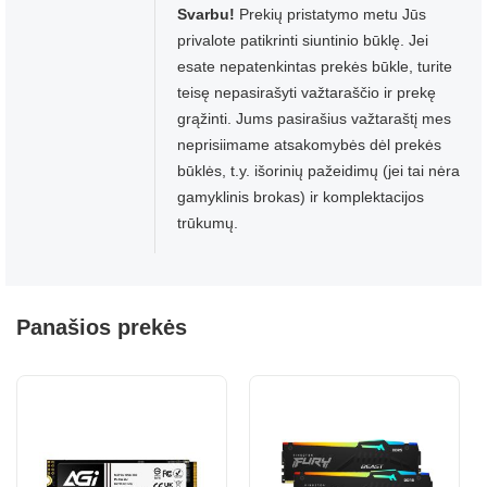
Svarbu!
Prekių pristatymo metu Jūs
privalote patikrinti siuntinio būklę. Jei
esate nepatenkintas prekės būkle, turite
teisę nepasirašyti važtaraščio ir prekę
grąžinti. Jums pasirašius važtaraštį mes
neprisiimame atsakomybės dėl prekės
būklės, t.y. išorinių pažeidimų (jei tai nėra
gamyklinis brokas) ir komplektacijos
trūkumų.
Panašios prekės