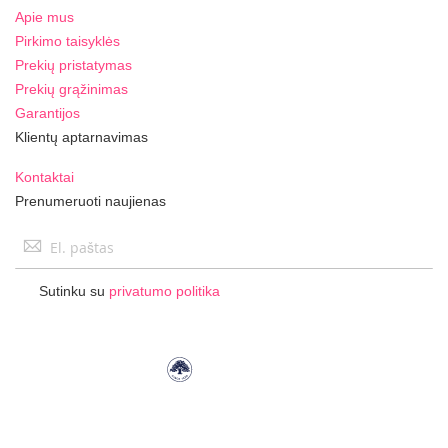
Apie mus
Pirkimo taisyklės
Prekių pristatymas
Prekių grąžinimas
Garantijos
Klientų aptarnavimas
Kontaktai
Prenumeruoti naujienas
Užsisakykite
naujienlaiškį:
Sutinku su
privatumo politika