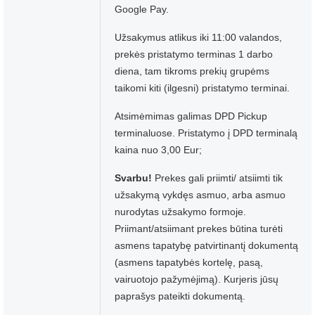
Google Pay.
Užsakymus atlikus iki 11:00 valandos,
prekės pristatymo terminas 1 darbo
diena, tam tikroms prekių grupėms
taikomi kiti (ilgesni) pristatymo terminai.
Atsimėmimas galimas DPD Pickup
terminaluose. Pristatymo į DPD terminalą
kaina nuo 3,00 Eur;
Svarbu!
Prekes gali priimti/ atsiimti tik
užsakymą vykdęs asmuo, arba asmuo
nurodytas užsakymo formoje.
Priimant/atsiimant prekes būtina turėti
asmens tapatybę patvirtinantį dokumentą
(asmens tapatybės kortelę, pasą,
vairuotojo pažymėjimą). Kurjeris jūsų
paprašys pateikti dokumentą.