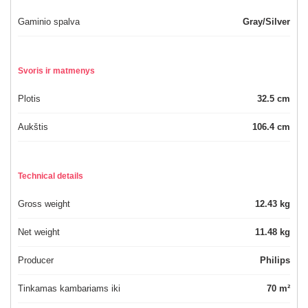
Gaminio spalva
Gray/Silver
Svoris ir matmenys
Plotis
32.5 cm
Aukštis
106.4 cm
Technical details
Gross weight
12.43 kg
Net weight
11.48 kg
Producer
Philips
Tinkamas kambariams iki
70 m²