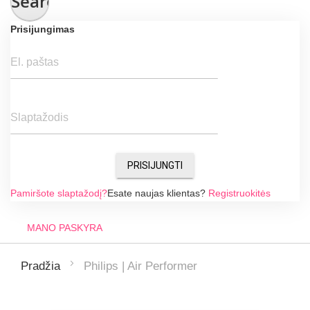
Search
Prisijungimas
El. paštas
Slaptažodis
PRISIJUNGTI
Pamiršote slaptažodį?
Esate naujas klientas?
Registruokitės
MANO PASKYRA
Philips | Air Performer
Pradžia