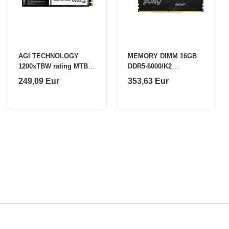
AGI TECHNOLOGY
MEMORY DIMM 16GB
1200xTBW rating MTBF
DDR5-6000/K2
1600000 h Read speed
KF560C36BBEAK2-16
249,09 Eur
353,63 Eur
3200 MB/s
KINGSTON