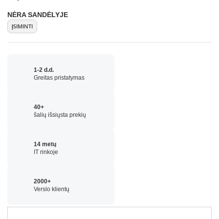
NĖRA SANDĖLYJE
ĮSIMINTI
1-2 d.d.
Greitas pristatymas
40+
šalių išsiųsta prekių
14 metų
IT rinkoje
2000+
Verslo klientų