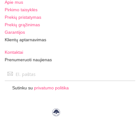
Apie mus
Pirkimo taisyklės
Prekių pristatymas
Prekių grąžinimas
Garantijos
Klientų aptarnavimas
Kontaktai
Prenumeruoti naujienas
Užsisakykite
naujienlaiškį:
Sutinku su
privatumo politika