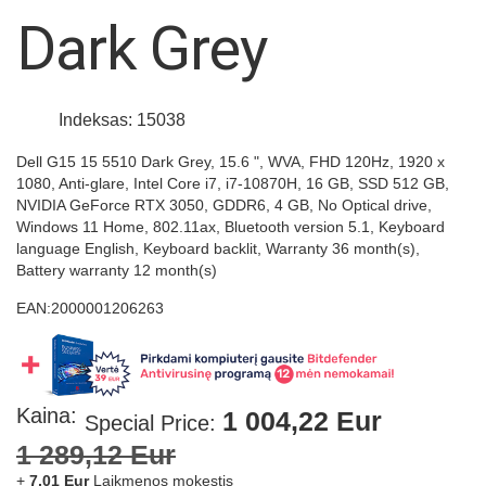
images
Dark Grey
gallery
Indeksas: 15038
Dell G15 15 5510 Dark Grey, 15.6 ", WVA, FHD 120Hz, 1920 x
1080, Anti-glare, Intel Core i7, i7-10870H, 16 GB, SSD 512 GB,
NVIDIA GeForce RTX 3050, GDDR6, 4 GB, No Optical drive,
Windows 11 Home, 802.11ax, Bluetooth version 5.1, Keyboard
language English, Keyboard backlit, Warranty 36 month(s),
Battery warranty 12 month(s)
EAN:
2000001206263
Kaina:
1 004,22 Eur
Special Price
1 289,12 Eur
+
7,01 Eur
Laikmenos mokestis