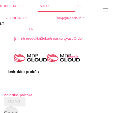
MDPCLOUD.LT
ESHOP
B2B
+370 630 94 909
shop@mdpcloud.lt
LT
EN
Įsiminti produktai
Sukurti paskyrą
Fast Order
Skip
Search
to
Content
Ieškokite prekės
Išplėstinė paieška
SEARCH