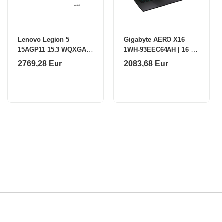
Lenovo Legion 5
Gigabyte AERO X16
15AGP11 15.3 WQXGA
1WH-93EEC64AH | 16 " |
AMD R9 AI
IPS | QHD+ | 165 Hz |
2769,28 Eur
2083,68 Eur
465/32GB/1TB/NVIDIA
AMD Ryzen Al 7 | 350 |
GF RTX 5070
32 GB | DDR5 |
12GB/WIN11 Home/ENG
Backlit kbd/2Y Warranty
Lenovo