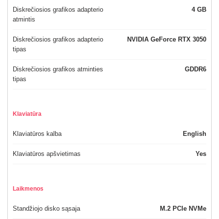
Diskrečiosios grafikos adapterio
4 GB
atmintis
Diskrečiosios grafikos adapterio
NVIDIA GeForce RTX 3050
tipas
Diskrečiosios grafikos atminties
GDDR6
tipas
Klaviatūra
Klaviatūros kalba
English
Klaviatūros apšvietimas
Yes
Laikmenos
Standžiojo disko sąsaja
M.2 PCIe NVMe