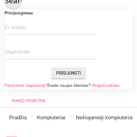
Search
Prisijungimas
El. paštas
Slaptažodis
PRISIJUNGTI
Pamiršote slaptažodį?
Esate naujas klientas?
Registruokitės
MANO PASKYRA
Pradžia
Kompiuteriai
Nešiojamieji kompiuteriai