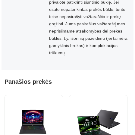
privalote patikrinti siuntinio būklę. Jei
esate nepatenkintas prekės būkle, turite
teisę nepasirašyti važtaraščio ir prekę
grąžinti. Jums pasirašius važtaraštį mes
neprisiimame atsakomybės dėl prekės
būklės, t.y. išorinių pažeidimų (jei tai nėra
gamyklinis brokas) ir komplektacijos
trūkumų.
Panašios prekės