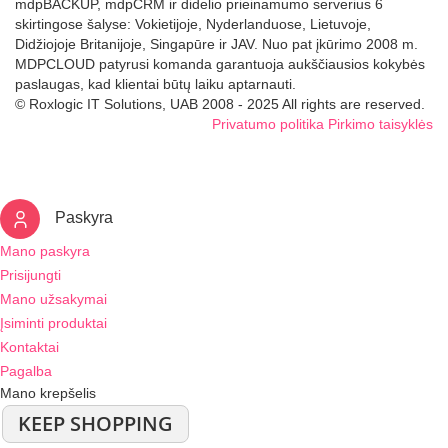
mdpBACKUP, mdpCRM ir didelio prieinamumo serverius 6
skirtingose šalyse: Vokietijoje, Nyderlanduose, Lietuvoje,
Didžiojoje Britanijoje, Singapūre ir JAV. Nuo pat įkūrimo 2008 m.
MDPCLOUD patyrusi komanda garantuoja aukščiausios kokybės
paslaugas, kad klientai būtų laiku aptarnauti.
© Roxlogic IT Solutions, UAB 2008 - 2025 All rights are reserved.
Privatumo politika
Pirkimo taisyklės
Paskyra
Mano paskyra
Prisijungti
Mano užsakymai
Įsiminti produktai
Kontaktai
Pagalba
Mano krepšelis
KEEP SHOPPING