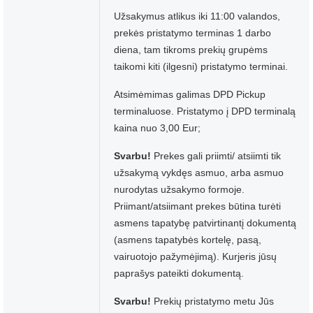
Užsakymus atlikus iki 11:00 valandos,
prekės pristatymo terminas 1 darbo
diena, tam tikroms prekių grupėms
taikomi kiti (ilgesni) pristatymo terminai.
Atsimėmimas galimas DPD Pickup
terminaluose. Pristatymo į DPD terminalą
kaina nuo 3,00 Eur;
Svarbu!
Prekes gali priimti/ atsiimti tik
užsakymą vykdęs asmuo, arba asmuo
nurodytas užsakymo formoje.
Priimant/atsiimant prekes būtina turėti
asmens tapatybę patvirtinantį dokumentą
(asmens tapatybės kortelę, pasą,
vairuotojo pažymėjimą). Kurjeris jūsų
paprašys pateikti dokumentą.
Svarbu!
Prekių pristatymo metu Jūs