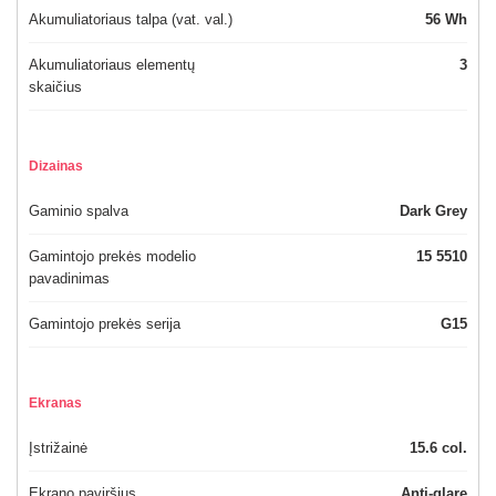
Akumuliatoriaus talpa (vat. val.)
56 Wh
Akumuliatoriaus elementų
3
skaičius
Dizainas
Gaminio spalva
Dark Grey
Gamintojo prekės modelio
15 5510
pavadinimas
Gamintojo prekės serija
G15
Ekranas
Įstrižainė
15.6 col.
Ekrano paviršius
Anti-glare